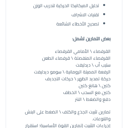
تحليل الميكانيكا الحركية لتدريب الوزن
تقنيات الاشراف
تصحيح الأخطاء الشائعة
بعض التمارين تشمل:
القرفصاء \ الأمامي القرفصاء
القرفصاء المنفصلة \ قرفصاء الطعن
ستيب أب \ ديدليفت
الرفعة المميتة الرومانية \ سومو ديدليفت
حركة تمديد الظهر \ حركات التجديف
كلين \ هانغ كلين
كلين مع السحب \ الخطف
دفع والضغط \ النتر
تمارين تثبيت الجذع والكتف \ الضغط على البنش
والتنوعات.
إجراءات التثبيت (تمارين القوة الأساسية؛ استقرار