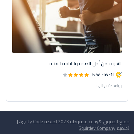
التدريب من أجل الصحة واللياقة البدنية
الأعضاء فقط
بواسطة agilityc
جميع الحقوق &copy محفوظة 2023 لمنصة Agility Code |
تصميم
Squirdev Company