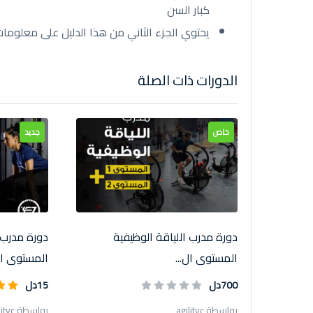
كبار السن
يحتوي الجزء الثاني من هذا الدليل على معلومات
الدورات ذات الصلة
خاص
جديد
دورة مدرب اللياقة الوظيفية
دورة مدرب ا
المستوى ال...
المستوى ال
700دل
15دل
بواسطة agilityc
بواسطة agilityc