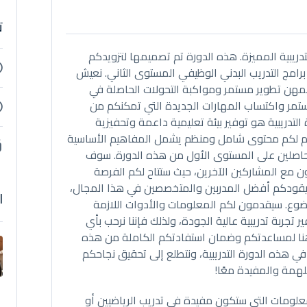
ت
دريبية المميزة. هذه الدورة تم تصميمها لتزويدكم
برامج التدريب البدني الوظيفي المستوى الثاني. نعيش
مهن تطوير مستمر ومواكبة التحولات الحاصلة في
ستمر واكتساب المهارات الجديدة التي تمكنكم من
لتدريبية هو توفير بيئة تعليمية داعمة وتحفيزية
م لكم محتوى شامل ومنظم يشمل المفاهيم الأساسية
للحاصلين على المستوى الأول من هذه الدورة. سوف
 مع المشاركين الآخرين، حيث ستتاح لكم الفرصة
 سيقودكم أفضل المدربين والمتخصصين في هذا المجال،
ا
وع. سيقدمون لكم المعلومات والأدوات اللازمة
تجربة تدريبية عالية الجودة، ولذلك فإننا نرحب بأي
 هنا لمساعدتكم وضمان استفادتكم الكاملة من هذه
ي هذه الدورة التدريبية، ونتطلع إلى تحقيق نجاحكم
لهمة والمفيدة معًا!
معلومات التي ستكون مفيدة في تدريب الرياضيين أو