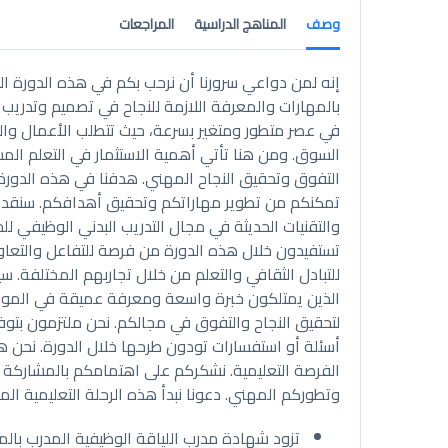
وصف
المناهج الدراسية
المراجعات
إنه لمن دواعي سرورنا أن نرحب بكم في هذه الدورة الت
بالمهارات والمعرفة اللازمة للنجاح في تصميم وتدريب 
في عصر متطور ومتغير بسرعة، حيث تتطلب الأعمال وال
السوق. ومن هنا تأتي أهمية الاستثمار في التعلم الم
التفوق وتحقيق النجاح المهني. هدفنا في هذه الدورة ا
تمكنكم من تطوير مهاراتكم وتحقيق أهدافكم. سنقد
والتقنيات الحديثة في مجال التدريب البدني الوظيفي 
تستفيدون خلال هذه الدورة من فرصة للتفاعل والتعاون
للتبادل الثقافي والتعلم من خلال تجاربهم المختلفة.
الذين يمتلكون خبرة واسعة ومعرفة عميقة في الموض
لتحقيق النجاح والتفوق في مجالكم. نحن ملتزمون بتوفير 
أسئلة أو استفسارات تودون طرحها خلال الدورة. نحن
الفرصة التعليمية. نشكركم على اهتمامكم بالمشاركة ف
وتطوركم المهني. دعونا نبدأ هذه الرحلة التعليمية الم
تزود شهادة مدرب اللياقة الوظيفية المدرب بال